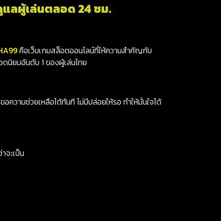
ูแลผู้เล่นตลอด 24 ชม.
HA99
คือเว็บเกมสล็อตออนไลน์ที่ให้ความสำคัญกับ
ดนิยมอันดับ 1 ของผู้เล่นไทย
วามช่วยเหลือได้ทันที ไม่มีปล่อยให้รอ ทำให้มั่นใจได้
่าจะเป็น