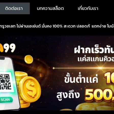
ติดต่อเรา
บทความสล็อต
เกี่ยวกับเรา
สล็อตทรูวอเลท ไม่ผ่านเอเย่นต์ มั่นคง 100%
|
แตกง่าย โบนัสแตกบ่อ