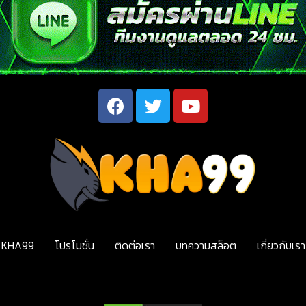
KHA99
โปรโมชั่น
ติดต่อเรา
บทความสล็อต
เกี่ยวกับเรา