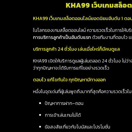
KHA99 เว็บเกมสล็อตออ
KHA99
เว็บเกมสล็อตออนไลน์ยอดนิยมอันดับ 1 ตอบไ
ในโลกของเกมสล็อตออนไลน์ ความรวดเร็วในการให้บริการแ
การบริการลูกค้าเป็นอันดับแรก
ด้วยทีมงานที่ตอบไว แก
บริการลูกค้า 24 ชั่วโมง เล่นเมื่อไหร่ก็มีคนดูแล
KHA99 เปิดให้บริการดูแลผู้เล่นตลอด 24 ชั่วโมง ไม่ว่า
ว่าทุกปัญหาจะได้รับการแก้ไขอย่างรวดเร็ว
ตอบไว แก้ไขทันใจ ทุกปัญหามีทางออก
หนึ่งในจุดเด่นที่ผู้เล่นพูดถึงมากที่สุดคือความรวดเ
ปัญหาการฝาก–ถอน
การเข้าเล่นเกมไม่ได้
ข้อสงสัยเกี่ยวกับโบนัสและโปรโมชั่น