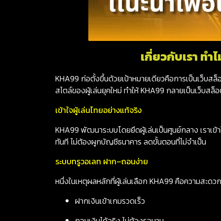
เกี่ยวกับเรา ทำ
KHA99 ก่อตั้งขึ้นด้วยเป้าหมายเดียวคือการเป็นเว็บสล
สไตล์ของผู้เล่นยุคใหม่ ทำให้ KHA99 กลายเป็นเว็บสล็อ
เข้าใจผู้เล่นไทยอย่างแท้จริง
KHA99 พัฒนาระบบโดยยึดผู้เล่นเป็นศูนย์กลาง เราเข้าใ
ทันที ไม่ต้องผูกบัญชีธนาคาร ลดขั้นตอนที่ไม่จำเป็น
ระบบทรูวอเลท ฝาก–ถอนง่าย
หนึ่งในเหตุผลหลักที่ผู้เล่นเลือก KHA99 คือความส
ฝากเงินเข้าเกมรวดเร็ว
ถอนเงินได้จริง ไม่ต้องรอนาน