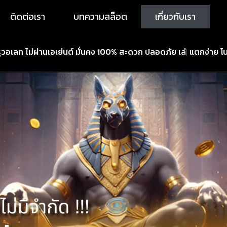
ติดต่อเรา
บทความสล็อต
เกี่ยวกับเรา
็อตทรูวอเลท ไม่ผ่านเอเย่นต์ มั่นคง 100%
สะด
|
แตกง่าย โบนัสแตกบ