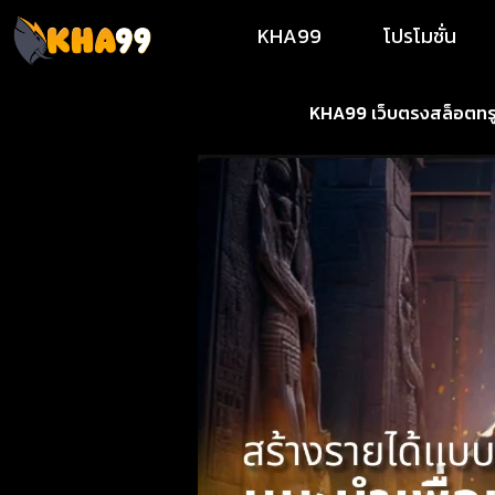
KHA99
โปรโมชั่น
KHA99 เว็บตรงสล