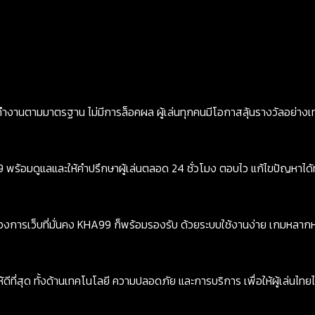
นตามมาตรฐาน ไม่มีการล็อคผล ผู้เล่นทุกคนมีโอกาสลุ้นรางวัลอย่างเท่าเ
 พร้อมดูแลและให้คำปรึกษาผู้เล่นตลอด 24 ชั่วโมง ตอบไว แก้ไขปัญหาได้ทันที 
ะจำที่ต้องการเว็บที่มั่นคง KHA99 ก็พร้อมรองรับ ด้วยระบบใช้งานง่าย เกมห
ีที่สุด ทั้งด้านเทคโนโลยี ความปลอดภัย และการบริการ เพื่อให้ผู้เล่นไท