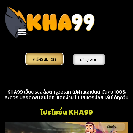
สมัครสมาชิก
เข้าสู่ระบบ
KHA99 เว็บตรงสล็อตทรูวอเลท ไม่ผ่านเอเย่นต์ มั่นคง 100%
สะดวก ปลอดภัย เล่
|
แตกง่าย โบนัสแตกบ่อย เล่นได้ทุกวัน
โปรโมชั่น KHA99